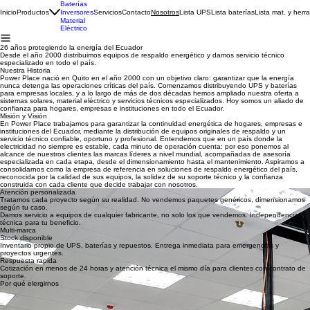
UPS/SAI
Baterías
Inicio
Productos
Servicios
Contacto
Lista UPS
Lista baterías
Lista mat. y herr
Inversores
Nosotros
Material
Eléctrico
26 años protegiendo la energía del Ecuador
Desde el año 2000 distribuimos equipos de respaldo energético y damos servicio técnico
especializado en todo el país.
Nuestra Historia
Power Place nació en Quito en el año 2000 con un objetivo claro: garantizar que la energía
nunca detenga las operaciones críticas del país. Comenzamos distribuyendo UPS y baterías
para empresas locales, y a lo largo de más de dos décadas hemos ampliado nuestra oferta a
sistemas solares, material eléctrico y servicios técnicos especializados. Hoy somos un aliado de
confianza para hogares, empresas e instituciones en todo el Ecuador.
Misión y Visión
En Power Place trabajamos para garantizar la continuidad energética de hogares, empresas e
instituciones del Ecuador, mediante la distribución de equipos originales de respaldo y un
servicio técnico confiable, oportuno y profesional. Entendemos que en un país donde la
electricidad no siempre es estable, cada minuto de operación cuenta: por eso ponemos al
alcance de nuestros clientes las marcas líderes a nivel mundial, acompañadas de asesoría
especializada en cada etapa, desde el dimensionamiento hasta el mantenimiento. Aspiramos a
consolidarnos como la empresa de referencia en soluciones de respaldo energético del país,
reconocida por la calidad de sus equipos, la solidez de su soporte técnico y la confianza
construida con cada cliente que decide trabajar con nosotros.
Atención personalizada
Tratamos cada proyecto según su realidad. No vendemos paquetes genéricos, dimensionamos
según tu caso.
Damos servicio a equipos de cualquier fabricante, no solo los que vendemos. Independencia
técnica para tu beneficio.
Multi-marca
Stock disponible
Inventario propio de UPS, baterías y repuestos. Entrega inmediata para emergencias y
proyectos urgentes.