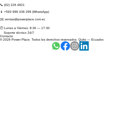
Políticas generales de garantía y limitación de responsabilidad
📍 Gregorio Munga N39-223 y Av. Gaspar de Villarroel
Sector El Batán, Quito — Ecuador
📞 (02) 226 4821
📱 +593 996 438 299 (WhatsApp)
✉️ ventas@powerplace.com.ec
🕐 Lunes a Viernes: 8:30 — 17:30
Soporte técnico 24/7
Contacto
© 2026 Power Place. Todos los derechos reservados. Quito — Ecuador.